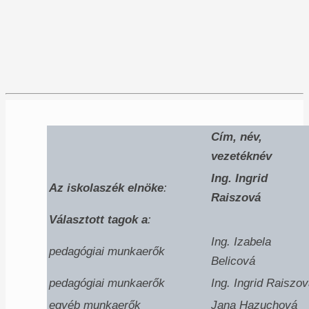
Cím, név,
vezetéknév
Ing. Ingrid
Az iskolaszék elnöke
:
Raiszová
Választott tagok a
:
Ing. Izabela
pedagógiai munkaerők
Belicová
pedagógiai munkaerők
Ing. Ingrid Raiszo
egyéb munkaerők
Jana Hazuchová