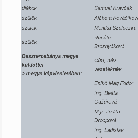
diákok
Samuel Kravčák
szülők
Alžbeta Kováčikov
szülők
Monika Szeleczka
Renáta
szülők
Breznyáková
Besztercebánya megye
Cím, név,
küldöttei
vezetéknév
a megye képviseletében
:
Enikő Mag Fodor
Ing. Beáta
Gažúrová
Mgr. Judita
Droppová
Ing. Ladislav