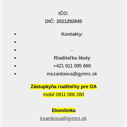
IČO:
DIČ: 2021292845
Kontakty:
-
Riaditeľka školy
+421 911 095 669
mszantoova@gymrs.sk
Zástupkyňa riaditeľky pre OA
mobil 0911 066 280
Ekonómka
ksamkova@gymrs.sk