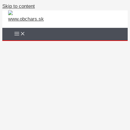
Skip to content
Obchodná akadémia –
Kereskedelmi Akadémia
Rimavská Sobota –
Rimaszombat