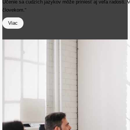
Učenie sa cudzích jazykov môže priniesť aj veľa radosti. V
človekom."
Viac