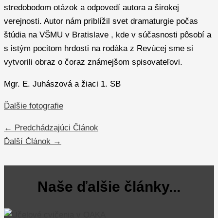
stredobodom otázok a odpovedí autora a širokej
verejnosti. Autor nám priblížil svet dramaturgie počas
štúdia na VŠMU v Bratislave , kde v súčasnosti pôsobí a
s istým pocitom hrdosti na rodáka z Revúcej sme si
vytvorili obraz o čoraz známejšom spisovateľovi.
Mgr. E. Juhászová a žiaci 1. SB
Ďalšie fotografie
←
Predchádzajúci Článok
Ďalší Článok
→
Naše ďalšie články...