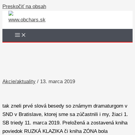
Preskočiť na obsah
Daniel Majling – som Gemerčan,
Akcie/aktuality
/
13. marca 2019
tak zneli prvé slová besedy so známym dramaturgom v
SND v Bratislave, ktorej sme sa zúčastnili i my, žiaci 1.
SB triedy 11. marca 2019. Preložená a zostavená kniha
poviedok RUZKÁ KLAZIKA či kniha ZÓNA bola