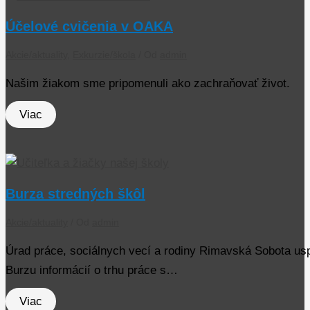
Účelové cvičenia v OAKA
Akcie/aktuality
,
Exkurzie/škola
/ Od
admin
Našim žiakom sme pripomenuli ako zachraňovať život.
Viac
Burza stredných škôl
Akcie/aktuality
/ Od
admin
Úrad práce, sociálnych vecí a rodiny Rimavská Sobota us
Burzu informácií o trhu práce s…
Viac