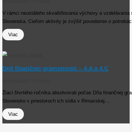
Akcie/aktuality
/ Od
admin
V rámci neustáleho skvalitňovania výchovy a vzdelávania s
Slovenska. Cieľom aktivity je zvýšiť povedomie o potreb
Viac
Deň finančnej gramotnosti – 4.A a 4.C
Akcie/aktuality
/ Od
admin
Žiaci štvrtého ročníka absolvovali počas Dňa finančnej gra
Slovensko v priestoroch ich sídla v Rimavskej…
Viac