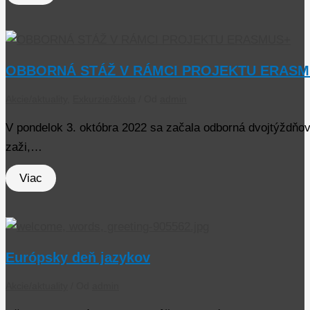
OBBORNÁ STÁŽ V RÁMCI PROJEKTU ERAS
Akcie/aktuality
,
Exkurzie/škola
/ Od
admin
V pondelok 3. októbra 2022 sa začala odborná dvojtýždňová
zaži,…
Viac
Európsky deň jazykov
Akcie/aktuality
/ Od
admin