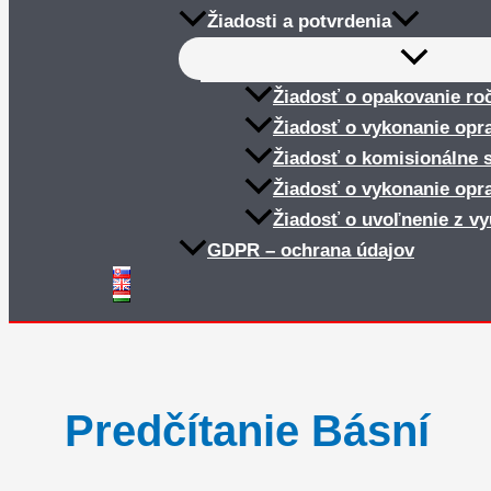
Žiadosti a potvrdenia
Žiadosť o opakovanie ro
Žiadosť o vykonanie opr
Žiadosť o komisionálne 
Žiadosť o vykonanie opr
Žiadosť o uvoľnenie z v
GDPR – ochrana údajov
Predčítanie Básní