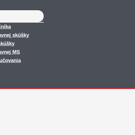
čníka
avnej skúšky
skúšky
avnej MS
yučovania