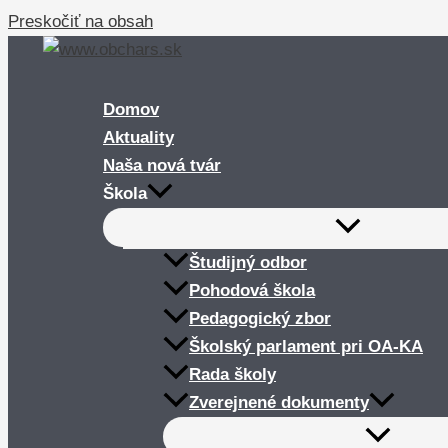
Preskočiť na obsah
Domov
Aktuality
Naša nová tvár
Škola
Študijný odbor
Pohodová škola
Pedagogický zbor
Školský parlament pri OA-KA
Rada školy
Zverejnené dokumenty