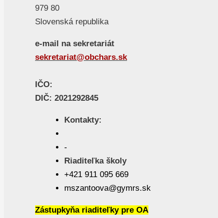
979 80
Slovenská republika
e-mail na sekretariát
sekretariat@obchars.sk
IČO:
DIČ: 2021292845
Kontakty:
-
Riaditeľka školy
+421 911 095 669
mszantoova@gymrs.sk
Zástupkyňa riaditeľky pre OA