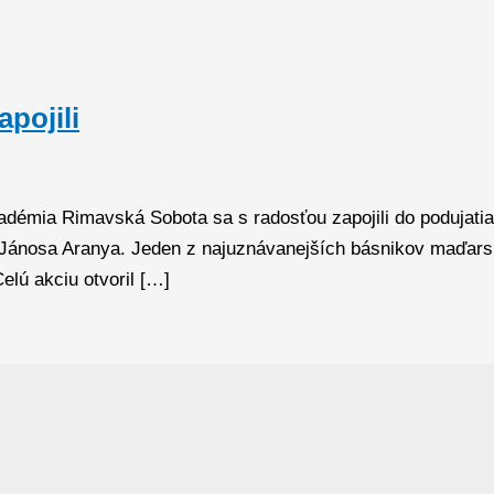
pojili
démia Rimavská Sobota sa s radosťou zapojili do podujatia B
Jánosa Aranya. Jeden z najuznávanejších básnikov maďarskej
elú akciu otvoril […]