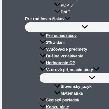
POP 3
DofE
Pre rodičov a žiakov
Pre uchádzačov
2% z daní
Vyučovacie predmety
Duálne vzdelávanie
Hodnotenie OP
Vzorové prijímacie testy
Slovenský jazyk
Matematika
Školský poriadok
Konzultácie