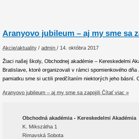
Aranyovo jubileum – aj my sme sa za
Akcie/aktuality
/
admin
/
14. októbra 2017
Žiaci našej školy, Obchodnej akadémie – Kereskedelmi Aka
Bratislave, ktoré organizovali v rámci spomienkového dňa 
pamiatku sme si uctili predčítaním niektorých jeho básní. C
Aranyovo jubileum – aj my sme sa zapojili
Čítať viac »
Obchodná akadémia - Kereskedelmi Akadémia
K. Mikszátha 1
Rimavská Sobota