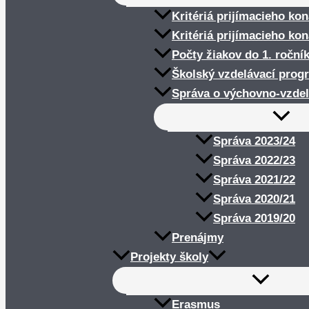
Kritériá prijímacieho ko
Kritériá prijímacieho ko
Počty žiakov do 1. roční
Školský vzdelávací prog
Správa o výchovno-vzdel
Správa 2023/24
Správa 2022/23
Správa 2021/22
Správa 2020/21
Správa 2019/20
Prenájmy
Projekty školy
Erasmus