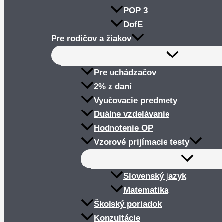
POP 3
DofE
Pre rodičov a žiakov
Pre uchádzačov
2% z daní
Vyučovacie predmety
Duálne vzdelávanie
Hodnotenie OP
Vzorové prijímacie testy
Slovenský jazyk
Matematika
Školský poriadok
Konzultácie