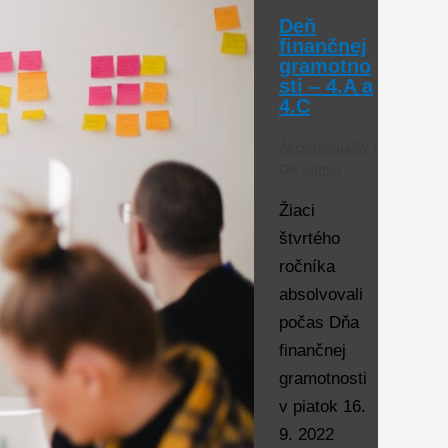
Deň
finančnej
gramotno
sti – 4.A a
4.C
Akcie/aktuality
/
Od
admin
Žiaci
štvrtého
ročníka
absolvovali
počas Dňa
finančnej
gramotnosti
v piatok 16.
9. 2022