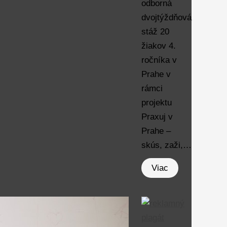
odborná
dvojtýždňová
stáž 20
žiakov 4.
ročníka v
Prahe v
rámci
projektu
Praxuj v
Prahe –
skús, zaži,…
Viac