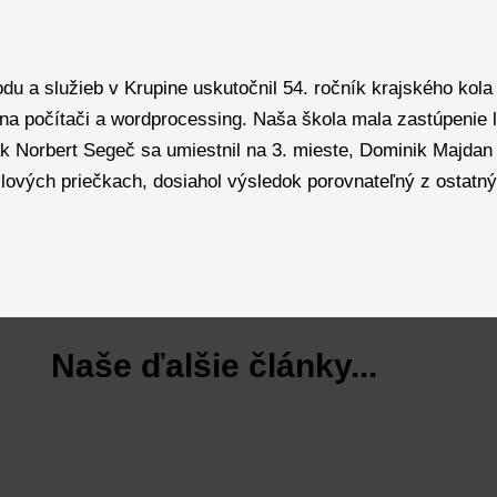
du a služieb v Krupine uskutočnil 54. ročník krajského kola
 na počítači a wordprocessing. Naša škola mala zastúpenie len
iak Norbert Segeč sa umiestnil na 3. mieste, Dominik Majdan n
ilových priečkach, dosiahol výsledok porovnateľný z ostat
Naše ďalšie články...