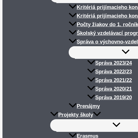
Kritériá prijímacieho ko
Kritériá prijímacieho ko
Počty žiakov do 1. roční
Školský vzdelávací prog
Správa o výchovno-vzdel
Správa 2023/24
Správa 2022/23
Správa 2021/22
Správa 2020/21
Správa 2019/20
Prenájmy
Projekty školy
Erasmus