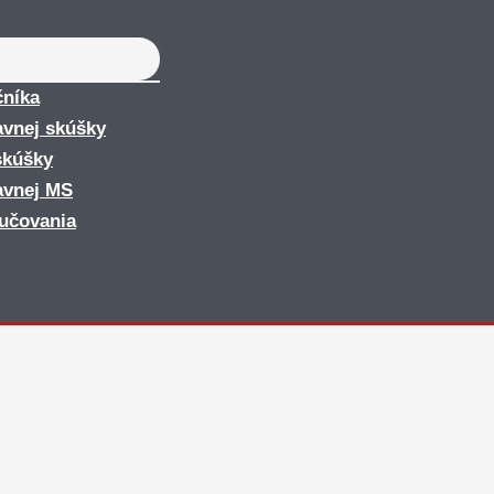
čníka
avnej skúšky
skúšky
avnej MS
yučovania
h škôl v SIP