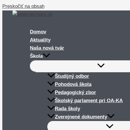
Preskočiť na obsah
Domov
Aktuality
Naša nová tvár
Škola
Študijný odbor
Pohodová škola
Pedagogický zbor
Školský parlament pri OA-KA
Rada školy
Zverejnené dokumenty