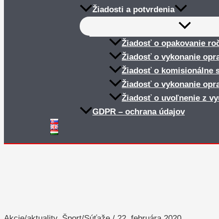
Žiadosti a potvrdenia
Žiadosť o opakovanie ro
Žiadosť o vykonanie opr
Žiadosť o komisionálne 
Žiadosť o vykonanie opr
Žiadosť o uvoľnenie z v
GDPR – ochrana údajov
Krajské kolo Súťaže žiakov strednýc
Akcie/aktuality
,
Šport/Súťaže
/
22. februára 2020