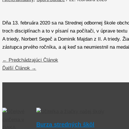
Dňa 13. februára 2020 sa na Strednej odbornej škole obcho
troch disciplínach a to v písaní na počítači, v úprave textu
A triedy, Norbert Segeč a Dominik Majdan z II. A triedy. Ž
zástupca prvého ročníka, a aj keď sa neumiestnil na meda
←
Predchádzajúci Článok
Ďalší Článok
→
Burza stredných škôl