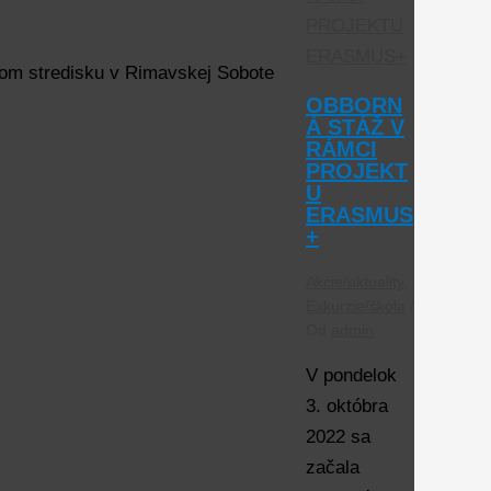
nom stredisku v Rimavskej Sobote
OBBORN
Á STÁŽ V
RÁMCI
PROJEKT
U
ERASMUS
+
Akcie/aktuality
,
Exkurzie/škola
/
Od
admin
V pondelok
3. októbra
2022 sa
začala