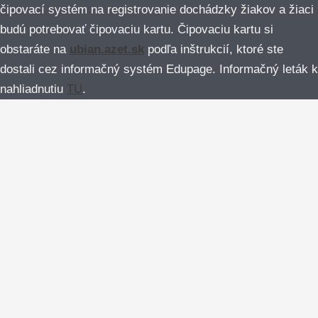
čipovací systém na registrovanie dochádzky žiakov a žiaci
budú potrebovať čipovaciu kartu. Čipovaciu kartu si
obstaráte na
ubian.azet.sk
podľa inštrukcií, ktoré ste
dostali cez informačný systém Edupage. Informačný leták k
nahliadnutiu
TU
.