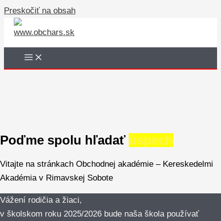
Preskočiť na obsah
Poďme spolu hľadať
úspech
Vitajte na stránkach Obchodnej akadémie – Kereskedelmi
Akadémia v Rimavskej Sobote
Vážení rodičia a žiaci,
v školskom roku 2025/2026 bude naša škola používať