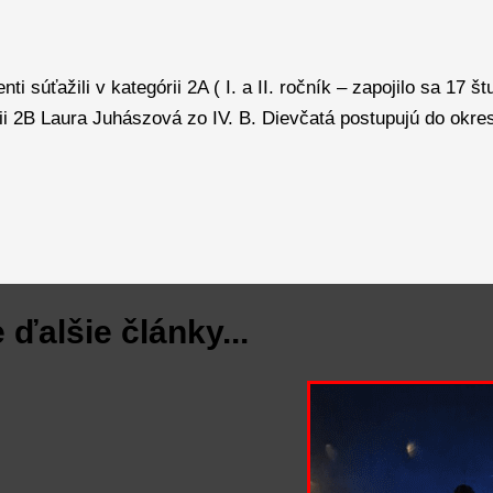
ťažili v kategórii 2A ( I. a II. ročník – zapojilo sa 17 štu
rii 2B Laura Juhászová zo IV. B. Dievčatá postupujú do okre
 ďalšie články...