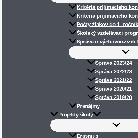
Kritériá prijímacieho ko
Kritériá prijímacieho ko
Počty žiakov do 1. roční
Školský vzdelávací prog
Správa o výchovno-vzdel
Správa 2023/24
Správa 2022/23
Správa 2021/22
Správa 2020/21
Správa 2019/20
Prenájmy
Projekty školy
Erasmus