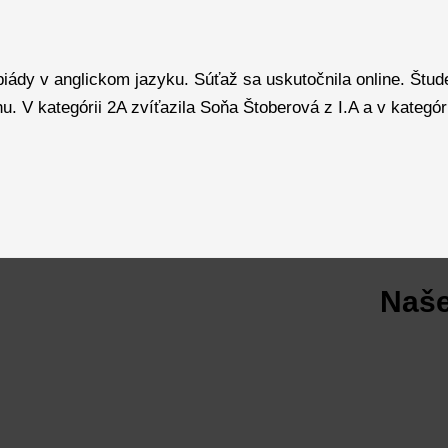
 v anglickom jazyku. Súťaž sa uskutočnila online. Študenti sú
u. V kategórii 2A zvíťazila Soňa Štoberová z I.A a v kategó
Naše