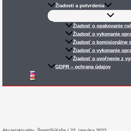
Žiadosti a potvrdenia
Žiadosť o opakovanie ro
Žiadosť o vykonanie opr
Žiadosť o komisionálne 
Žiadosť o vykonanie opr
Žiadosť o uvoľnenie z v
GDPR – ochrana údajov
Olympiáda v anglickom jazyku
Akcie/aktuality
,
Šport/Súťaže
/
22. januára 2022