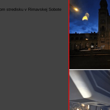
nom stredisku v Rimavskej Sobote