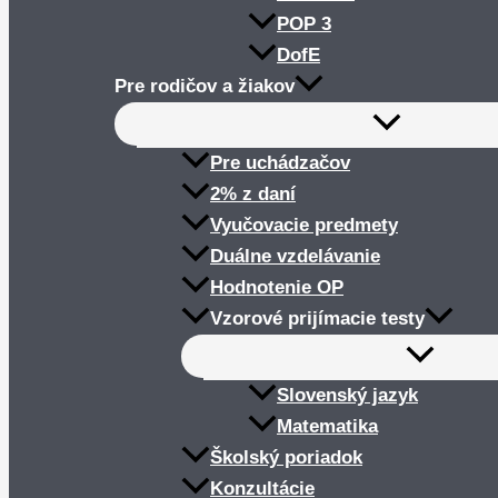
POP 3
DofE
Pre rodičov a žiakov
Pre uchádzačov
2% z daní
Vyučovacie predmety
Duálne vzdelávanie
Hodnotenie OP
Vzorové prijímacie testy
Slovenský jazyk
Matematika
Školský poriadok
Konzultácie