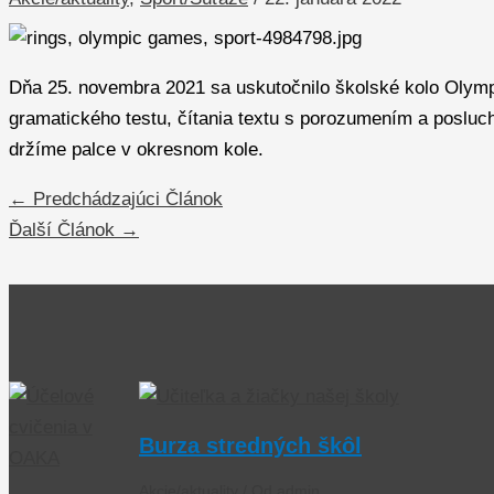
Dňa 25. novembra 2021 sa uskutočnilo školské kolo Olympiády
gramatického testu, čítania textu s porozumením a posluch
držíme palce v okresnom kole.
←
Predchádzajúci Článok
Ďalší Článok
→
Burza stredných škôl
Akcie/aktuality
/ Od
admin