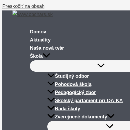
Preskočiť na obsah
Domov
Aktuality
Naša nová tvár
Škola
Študijný odbor
Pohodová škola
Pedagogický zbor
Školský parlament pri OA-KA
Rada školy
Zverejnené dokumenty