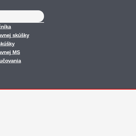
čníka
avnej skúšky
skúšky
avnej MS
yučovania