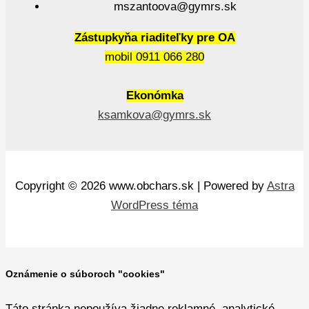
mszantoova@gymrs.sk
Zástupkyňa riaditeľky pre OA
mobil 0911 066 280
Ekonómka
ksamkova@gymrs.sk
Copyright © 2026 www.obchars.sk | Powered by
Astra
WordPress téma
Oznámenie o súboroch "cookies"
Táto stránka nepoužíva žiadne reklamné, analytické