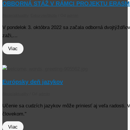
OBBORNÁ STÁŽ V RÁMCI PROJEKTU ERAS
Akcie/aktuality
,
Exkurzie/škola
/ Od
admin
V pondelok 3. októbra 2022 sa začala odborná dvojtýždňová
zaži,…
Viac
Európsky deň jazykov
Akcie/aktuality
/ Od
admin
Učenie sa cudzích jazykov môže priniesť aj veľa radosti. V
človekom."
Viac