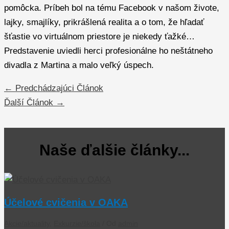
pomôcka. Príbeh bol na tému Facebook v našom živote,
lajky, smajlíky, prikrášlená realita a o tom, že hľadať
šťastie vo virtuálnom priestore je niekedy ťažké…
Predstavenie uviedli herci profesionálne ho neštátneho
divadla z Martina a malo veľký úspech.
←
Predchádzajúci Článok
Ďalší Článok
→
Naše ďalšie články...
Účelové cvičenia v OAKA
Akcie/aktuality
,
Exkurzie/škola
/ Od
admin