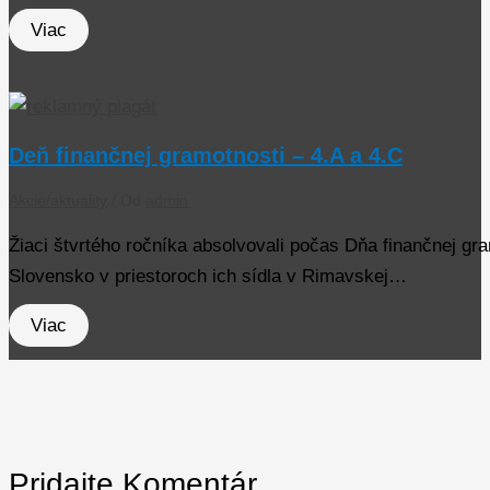
Viac
Deň finančnej gramotnosti – 4.A a 4.C
Akcie/aktuality
/ Od
admin
Žiaci štvrtého ročníka absolvovali počas Dňa finančnej gra
Slovensko v priestoroch ich sídla v Rimavskej…
Viac
Pridajte Komentár