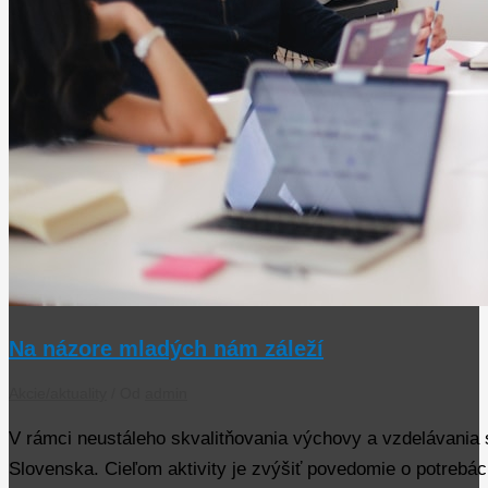
Na názore mladých nám záleží
Akcie/aktuality
/ Od
admin
V rámci neustáleho skvalitňovania výchovy a vzdelávania s
Slovenska. Cieľom aktivity je zvýšiť povedomie o potreb