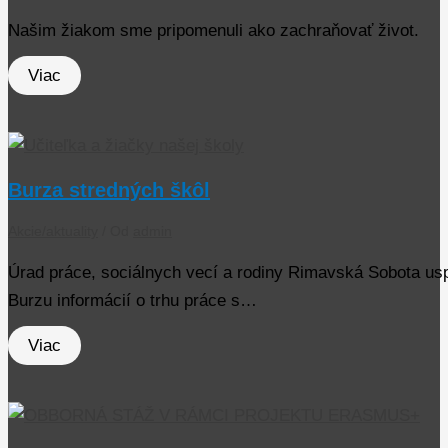
Našim žiakom sme pripomenuli ako zachraňovať život.
Viac
Burza stredných škôl
Akcie/aktuality
/ Od
admin
Úrad práce, sociálnych vecí a rodiny Rimavská Sobota us
Burzu informácií o trhu práce s…
Viac