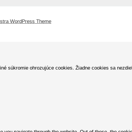
stra WordPress Theme
iné súkromie ohrozujúce cookies. Žiadne cookies sa nezdieľa
e you navigate through the website. Out of these, the cooki