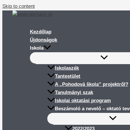
Skip to content
Kezdőlap
Újdonságok
Iskola
Iskolaszék
Tantestület
A „Pohodová škola” projektről?
Tanulmányi szak
Iskolai oktatási program
Beszámoló a nevelő – oktató te
2022/2023