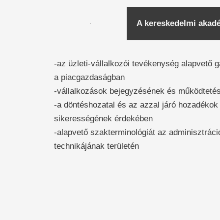
A kereskedelmi akadém
-az üzleti-vállalkozói tevékenység alapvető g
a piacgazdaságban
-vállalkozások bejegyzésének és működtetés
-a döntéshozatal és az azzal járó hozadéko
sikerességének érdekében
-alapvető szakterminológiát az adminisztráció
technikájának területén