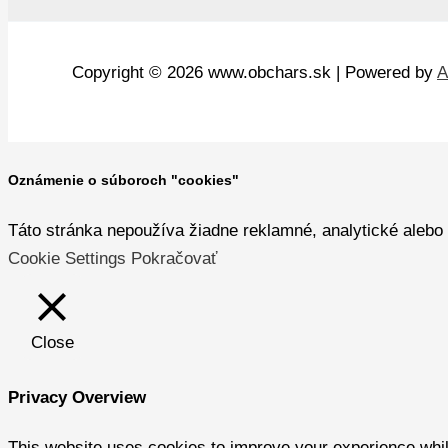
Copyright © 2026 www.obchars.sk | Powered by
A
Oznámenie o súboroch "cookies"
Táto stránka nepoužíva žiadne reklamné, analytické alebo 
Cookie Settings
Pokračovať
Close
Privacy Overview
This website uses cookies to improve your experience whil