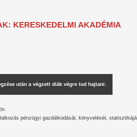
AK: KERESKEDELMI AKADÉMIA
zése után a végzett diák végre tud hajtani:
ön
lalkozás pénzügyi gazdálkodását, könyvelését, statisztikájá