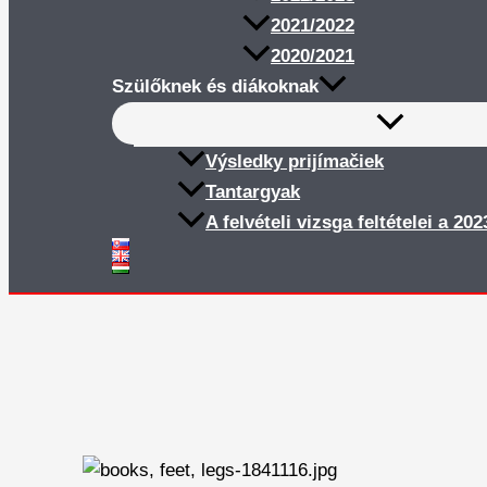
2021/2022
2020/2021
Szülőknek és diákoknak
Výsledky prijímačiek
Tantargyak
A felvételi vizsga feltételei a 20