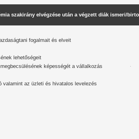
ia szakirány elvégzése után a végzett diák ismeri/birto
azdaságtani fogalmait és elveit
ének lehetőségeit
k megbecsülésének képességét a vállalkozás
 valamint az üzleti és hivatalos levelezés