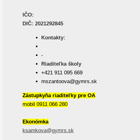
IČO:
DIČ: 2021292845
Kontakty:
-
Riaditeľka školy
+421 911 095 669
mszantoova@gymrs.sk
Zástupkyňa riaditeľky pre OA
mobil 0911 066 280
Ekonómka
ksamkova@gymrs.sk