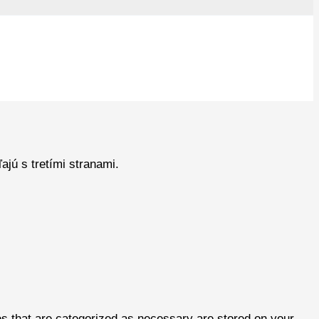
jú s tretími stranami.
es that are categorized as necessary are stored on your