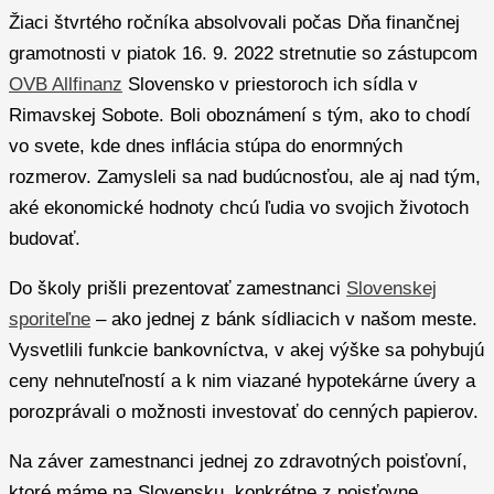
Žiaci štvrtého ročníka absolvovali počas Dňa finančnej
gramotnosti v piatok 16. 9. 2022 stretnutie so zástupcom
OVB Allfinanz
Slovensko v priestoroch ich sídla v
Rimavskej Sobote. Boli oboznámení s tým, ako to chodí
vo svete, kde dnes inflácia stúpa do enormných
rozmerov. Zamysleli sa nad budúcnosťou, ale aj nad tým,
aké ekonomické hodnoty chcú ľudia vo svojich životoch
budovať.
Do školy prišli prezentovať zamestnanci
Slovenskej
sporiteľne
– ako jednej z bánk sídliacich v našom meste.
Vysvetlili funkcie bankovníctva, v akej výške sa pohybujú
ceny nehnuteľností a k nim viazané hypotekárne úvery a
porozprávali o možnosti investovať do cenných papierov.
Na záver zamestnanci jednej zo zdravotných poisťovní,
ktoré máme na Slovensku, konkrétne z poisťovne