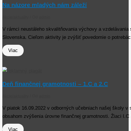
Na názore mladých nám záleží
Akcie/aktuality
/ Od
admin
V rámci neustáleho skvalitňovania výchovy a vzdelávania s
Slovenska. Cieľom aktivity je zvýšiť povedomie o potreb
Viac
Deň finančnej gramotnosti – 1.C a 2.C
Akcie/aktuality
/ Od
admin
V piatok 16.09.2022 v odborných učebniach našej školy v
obsahom zvýšenia úrovne finančnej gramotnosti. Žiaci I.C 
Viac