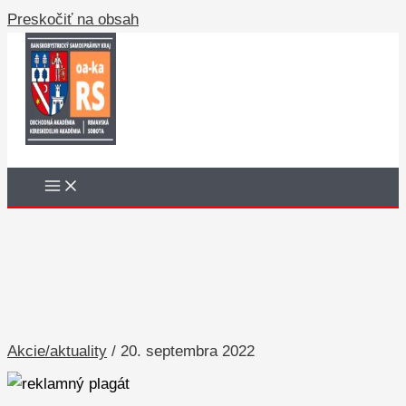
Preskočiť na obsah
Deň finančnej gramotnosti – 4.A a
4.C
Akcie/aktuality
/
20. septembra 2022