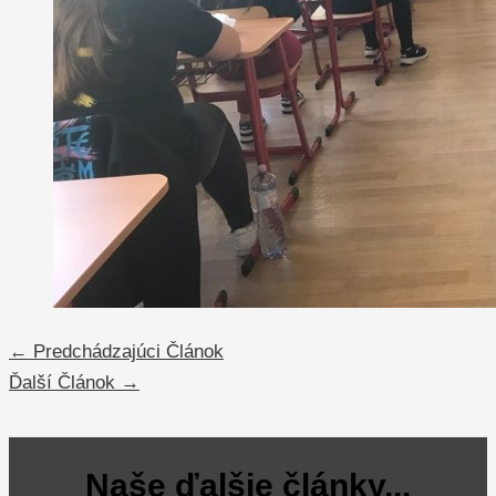
←
Predchádzajúci Článok
Ďalší Článok
→
Naše ďalšie články...