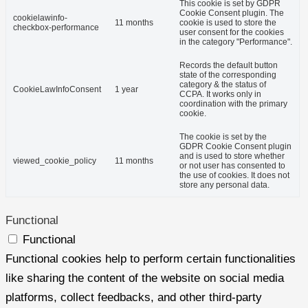
This cookie is set by GDPR
Cookie Consent plugin. The
cookielawinfo-
11 months
cookie is used to store the
checkbox-performance
user consent for the cookies
in the category "Performance".
Records the default button
state of the corresponding
category & the status of
CookieLawInfoConsent
1 year
CCPA. It works only in
coordination with the primary
cookie.
The cookie is set by the
GDPR Cookie Consent plugin
and is used to store whether
viewed_cookie_policy
11 months
or not user has consented to
the use of cookies. It does not
store any personal data.
Functional
Functional
Functional cookies help to perform certain functionalities
like sharing the content of the website on social media
platforms, collect feedbacks, and other third-party