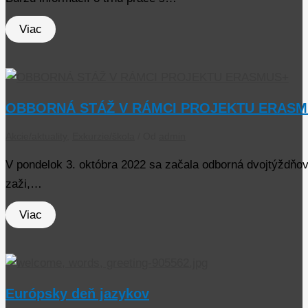
Viac
OBBORNÁ STÁŽ V RÁMCI PROJEKTU ERAS
Akcie/aktuality
,
Exkurzie/škola
/ Od
admin
V pondelok 3. októbra 2022 sa začala odborná dvojtýždňová
zaži,…
Viac
Európsky deň jazykov