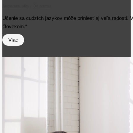
Akcie/aktuality
/ Od
admin
Učenie sa cudzích jazykov môže priniesť aj veľa radosti. V
človekom."
Viac