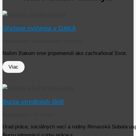
Účelové cvičenia v OAKA
Akcie/aktuality
,
Exkurzie/škola
/ Od
admin
Našim žiakom sme pripomenuli ako zachraňovať život.
Viac
Burza stredných škôl
Akcie/aktuality
/ Od
admin
Úrad práce, sociálnych vecí a rodiny Rimavská Sobota us
Burzu informácií o trhu práce s…