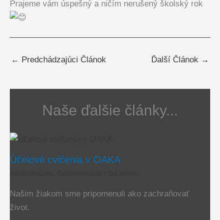
Prajeme vám úspešný a ničím nerušený školský rok
←
Predchádzajúci Článok
Ďalší Článok
→
Naše ďalšie články...
Účelové cvičenia v OAKA
Akcie/aktuality
,
Exkurzie/škola
/ Od
admin
Našim žiakom sme pripomenuli ako zachraňovať
život.