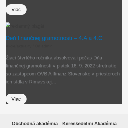
Viac
Deň finančnej gramotnosti – 4.A a 4.C
Akcie/aktuality
/ Od
admin
Žiaci štvrtého ročníka absolvovali počas Dňa
finančnej gramotnosti v piatok 16. 9. 2022 stretnutie
so zástupcom OVB Allfinanz Slovensko v priestoroch
ich sídla v Rimavskej…
Viac
Obchodná akadémia - Kereskedelmi Akadémia